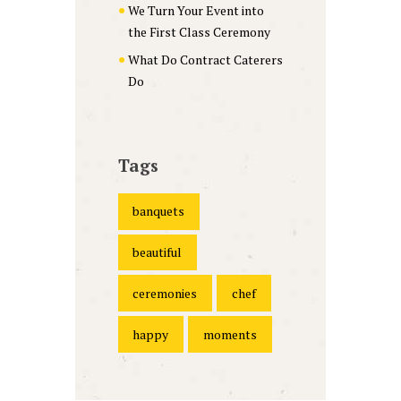
We Turn Your Event into
the First Class Ceremony
What Do Contract Caterers
Do
Tags
banquets
beautiful
ceremonies
chef
happy
moments