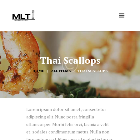
Thai Scallops
HOME
ALL ITEMS
THAI SCALLOPS
Lorem ipsum dolor sit amet, consectetur
adipiscing elit. Nunc porta fringilla
ullamcorper. Morbi felis orci, lacinia a velit
et, sodales condimentum metus. Nulla non
fermentum nisl. Maecenas id molestie turpis,